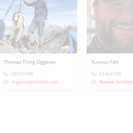
Thomas Thing Oggesen
Rasmus Fält
28719598
61462730
toggesen@hotmail.com
Rasmus.faelt@g