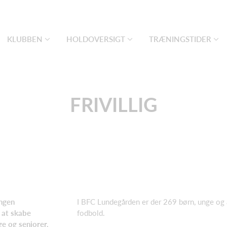
KLUBBEN
HOLDOVERSIGT
TRÆNINGSTIDER
FRIVILLIG
ingen
I BFC Lundegården er der 269 børn, unge og æ
 at skabe
fodbold.
e og seniorer,