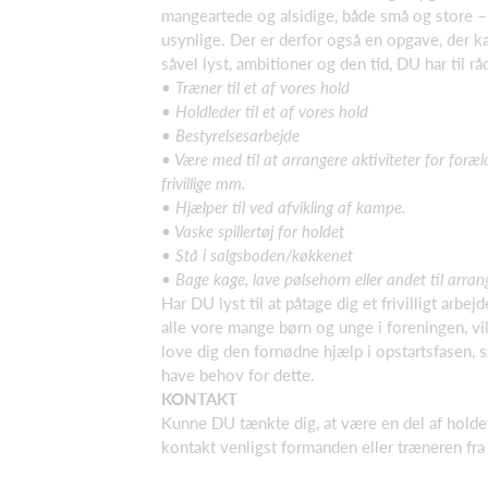
mangeartede og alsidige, både små og store –
usynlige. Der er derfor også en opgave, der ka
såvel lyst, ambitioner og den tid, DU har til 
•
Træner til et af vores hold
•
Holdleder til et af vores hold
•
Bestyrelsesarbejde
•
Være med til at arrangere aktiviteter for forældr
frivillige mm.
•
Hjælper til ved afvikling af kampe.
• Vaske spillertøj for holdet
•
Stå i salgsboden/køkkenet
• Bage kage, lave pølsehorn eller andet til arra
Har DU lyst til at påtage dig et frivilligt arbejd
alle vore mange børn og unge i foreningen, vil
love dig den fornødne hjælp i opstartsfasen, s
have behov for dette.
KONTAKT
Kunne DU tænkte dig, at være en del af holdet
kontakt venligst formanden eller træneren fr