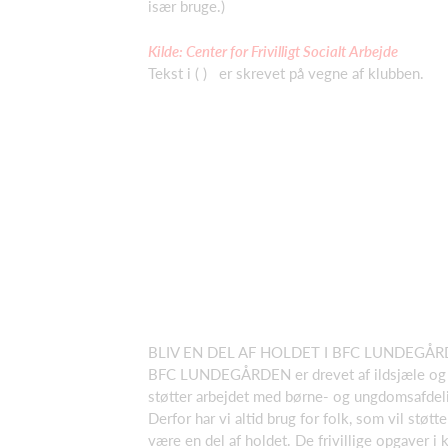
især bruge.)
Kilde: Center for Frivilligt Socialt Arbejde
Tekst i ( ) er skrevet på vegne af klubben.
BLIV EN DEL AF HOLDET I BFC LUNDEG
BFC LUNDEGÅRDEN er drevet af ildsjæle og fr
støtter arbejdet med børne- og ungdomsafdeli
Derfor har vi altid brug for folk, som vil støt
være en del af holdet. De frivillige opgaver i 