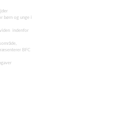
arbejder
r børn og unge i
viden indenfor
dsområde,
præsenterer BFC
pgaver