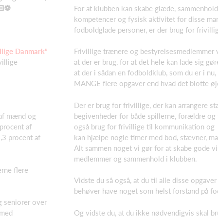
🏻⚽
For at klubben kan skabe glæde, sammenhold
kompetencer og fysisk aktivitet for disse ma
fodboldglade personer, er der brug for frivill
villige Danmark”
Frivillige trænere og bestyrelsesmedlemmer v
illige
at der er brug, for at det hele kan lade sig gø
at der i sådan en fodboldklub, som du er i n
MANGE flere opgaver end hvad det blotte øje
Der er brug for frivillige, der kan arrangere s
begivenheder for både spillerne, forældre og f
 af mænd og
også brug for frivillige til kommunikation og f
 procent af
kan hjælpe nogle timer med bod, stævner, ma
9,3 procent af
Alt sammen noget vi gør for at skabe gode vi
medlemmer og sammenhold i klubben.
erne flere
Vidste du så også, at du til alle disse opgaver
behøver have noget som helst forstand på f
g seniorer over
Og vidste du, at du ikke nødvendigvis skal b
e med