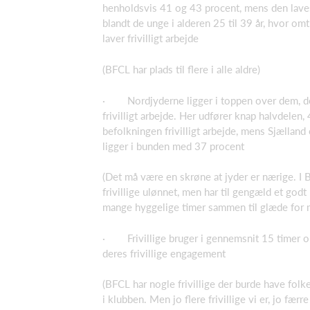
henholdsvis 41 og 43 procent, mens den laves
blandt de unge i alderen 25 til 39 år, hvor om
laver frivilligt arbejde
(BFCL har plads til flere i alle aldre)
· Nordjyderne ligger i toppen over dem, de
frivilligt arbejde. Her udfører knap halvdelen, 
befolkningen frivilligt arbejde, mens Sjællan
ligger i bunden med 37 procent
(Det må være en skrøne at jyder er nærige. I 
frivillige ulønnet, men har til gengæld et god
mange hyggelige timer sammen til glæde for
· Frivillige bruger i gennemsnit 15 timer
deres frivillige engagement
(BFCL har nogle frivillige der burde have folk
i klubben. Men jo flere frivillige vi er, jo færr