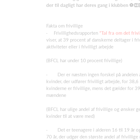
der til dagligt har deres gang i klubben
⚽
👏
Fakta om frivillige
· Frivillighedsrapporten
”Tal fra om det fri
viser, at 39 procent af danskerne deltager i friv
aktiviteter eller i frivilligt arbejde
(BFCL har under 10 procent frivillige)
· Der er næsten ingen forskel på andelen
kvinder, der udfører frivilligt arbejde, for 38,6
kvinderne er frivillige, mens det gælder for 3
mændene
(BFCL har ulige andel af frivillige og ønsker g
kvinder til at være med)
· Det er teenagere i alderen 16 til 19 år o
70 år, der udgør den største andel af frivillig