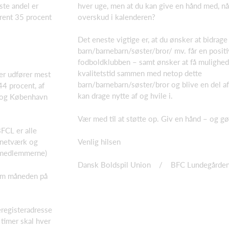
hver uge, men at du kan give en hånd med, når
te andel er
overskud i kalenderen?
trent 35 procent
Det eneste vigtige er, at du ønsker at bidrage t
barn/barnebarn/søster/bror/ mv. får en positi
fodboldklubben – samt ønsker at få mulighed
kvalitetstid sammen med netop dette
r udfører mest
barn/barnebarn/søster/bror og blive en del af
44 procent, af
kan drage nytte af og hvile i.
d og København
Vær med til at støtte op. Giv en hånd – og gø
BFCL er alle
Venlig hilsen
t netværk og
 medlemmerne)
Dansk Boldspil Union / BFC Lundegårde
 om måneden på
eregisteradresse
e timer skal hver