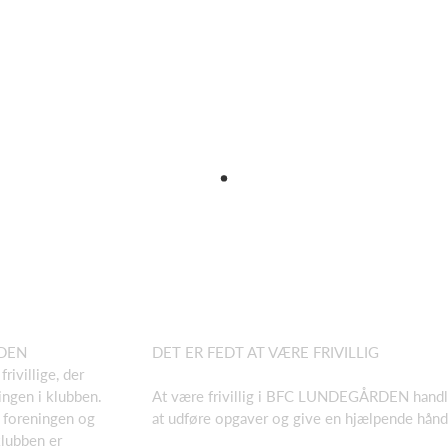
ÅRDEN
DET ER FEDT AT VÆRE FRIVILLIG
ivillige, der
ngen i klubben.
At være frivillig i BFC LUNDEGÅRDEN handl
te foreningen og
at udføre opgaver og give en hjælpende hånd
klubben er