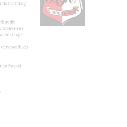
 du har tid og
il at dit
v oplevelse i
en for bruge
 et netværk, du
r en forskel
n