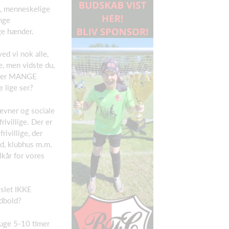
, menneskelige
nge
ige hænder.
ed vi nok alle,
re, men vidste du,
u, er MANGE
 lige ser?
tævner og sociale
rivillige. Der er
rivillige, der
d, klubhus m.m.
lkår for vores
 slet IKKE
odbold?
ruge 5-10 timer