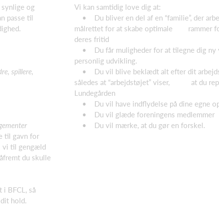
 synlige og
Vi kan samtidig love dig at:
n passe til
• Du bliver en del af en “familie”, der 
rådighed.
målrettet for at skabe optimale rammer fo
deres fritid
• Du får muligheder for at tilegne dig ny 
personlig udvikling.
e, spillere,
• Du vil blive beklædt alt efter dit arbej
således at “arbejdstøjet” viser, at du re
Lundegården
• Du vil have indflydelse på dine egne o
• Du vil glæde foreningens medlemmer
ngementer
• Du vil mærke, at du gør en forskel.
e til gavn for
 vi til gengæld
åfremt du skulle
 i BFCL, så
a dit hold.