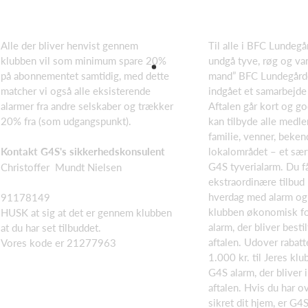
Alle der bliver henvist gennem
Til alle i BFC Lundegå
klubben vil som minimum spare 20%
undgå tyve, røg og van
på abonnementet samtidig, med dette
mand” BFC Lundegård
matcher vi også alle eksisterende
indgået et samarbejde
alarmer fra andre selskaber og trækker
Aftalen går kort og god
20% fra (som udgangspunkt).
kan tilbyde alle medl
familie, venner, beken
lokalområdet – et sær
Kontakt G4S's sikkerhedskonsulent
G4S tyverialarm. Du f
Christoffer Mundt Nielsen
ekstraordinære tilbud
hverdag med alarm og 
91178149
klubben økonomisk fo
HUSK at sig at det er gennem klubben
alarm, der bliver best
at du har set tilbuddet.
aftalen. Udover rabat
Vores kode er 21277963
1.000 kr. til Jeres klu
G4S alarm, der bliver i
aftalen. Hvis du har ov
sikret dit hjem, er G4S