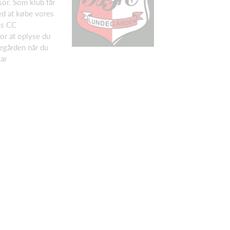
or. Som klub får
ed at købe vores
os CC
or at oplyse du
gården når du
ar