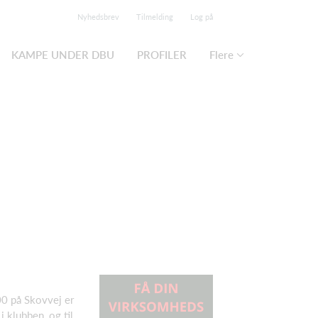
Nyhedsbrev
Tilmelding
Log på
KAMPE UNDER DBU
PROFILER
Flere
0 på Skovvej er
i klubben, og til