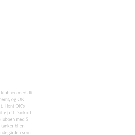
 klubben med dit
rnemt, og OK
t. Hent OK’s
ilføj dit Dankort
u klubben med 5
 tanker bilen.
undegården som