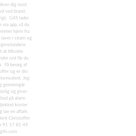
sikrer dig mod
ed ved brand,
igt. G4S lader
e via app, så du
ommer hjem fra
laver i stuen og
rgenstundens
t at tilkoble
ndre ord får du
m. Få besøg af
ffer og er din
konsulent. Jeg
og gennemgår
 bolig og giver
ilbud på alarm
tjekket koster
g lav en aftale.
ent Christoffer
 91 17 81 49
.g4s.com