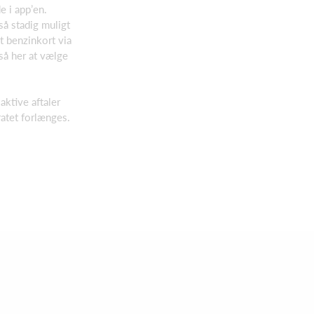
e i app’en.
så stadig muligt
et benzinkort via
så her at vælge
aktive aftaler
ratet forlænges.