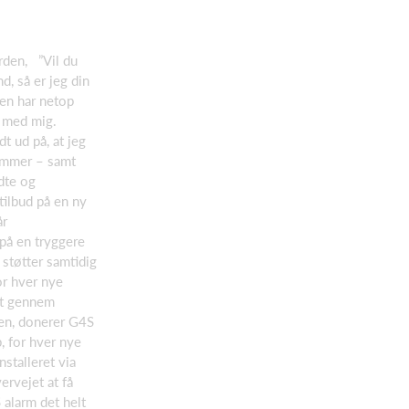
rden, ”Vil du
d, så er jeg din
en har netop
 med mig.
t ud på, at jeg
emmer – samt
dte og
tilbud på en ny
år
 på en tryggere
støtter samtidig
r hver nye
ilt gennem
ten, donerer G4S
b, for hver nye
nstalleret via
ervejet at få
 alarm det helt