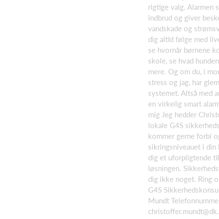
rigtige valg. Alarmen 
indbrud og giver besk
vandskade og strømsv
dig altid følge med liv
se hvornår børnene k
skole, se hvad hunden 
mere. Og om du, i mo
stress og jag, har glem
systemet. Altså med a
en virkelig smart alar
mig Jeg hedder Christo
lokale G4S sikkerheds
kommer gerne forbi 
sikringsniveauet i din
dig et uforpligtende t
løsningen. Sikkerheds
dig ikke noget. Ring o
G4S Sikkerhedskonsul
Mundt Telefonnummer
christoffer.mundt@dk