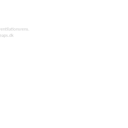
ventilationsrens.
eaps.dk