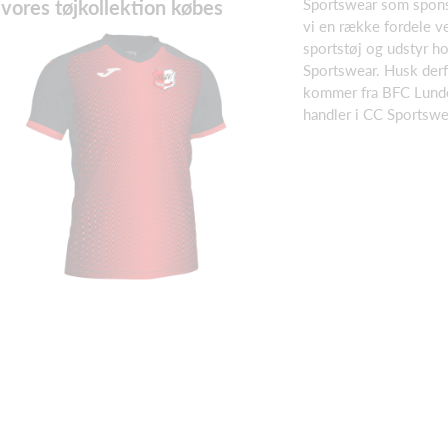
vores tøjkollektion købes
Sportswear som spons
vi en række fordele v
sportstøj og udstyr h
Sportswear. Husk derf
kommer fra BFC Lunde
handler i CC Sportswe