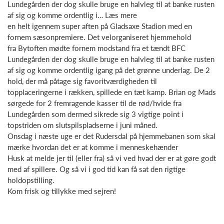
Lundegården der dog skulle bruge en halvleg til at banke rusten
af sig og komme ordentlig i… Læs mere
en helt igennem super aften på Gladsaxe Stadion med en
fornem sæsonpremiere. Det velorganiseret hjemmehold
fra Bytoften mødte fornem modstand fra et tændt BFC
Lundegården der dog skulle bruge en halvleg til at banke rusten
af sig og komme ordentlig igang på det grønne underlag. De 2
hold, der må påtage sig favoritværdigheden til
topplaceringerne i rækken, spillede en tæt kamp. Brian og Mads
sørgede for 2 fremragende kasser til de rød/hvide fra
Lundegården som dermed sikrede sig 3 vigtige point i
topstriden om slutspilspladserne i juni måned.
Onsdag i næste uge er det Rudersdal på hjemmebanen som skal
mærke hvordan det er at komme i menneskehænder
Husk at melde jer til (eller fra) så vi ved hvad der er at gøre godt
med af spillere. Og så vi i god tid kan få sat den rigtige
holdopstilling.
Kom frisk og tillykke med sejren!